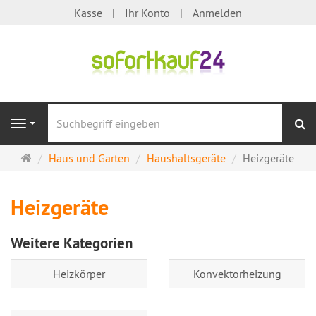
Kasse
Ihr Konto
Anmelden
S
Navigation
Startseite
Haus und Garten
Haushaltsgeräte
Heizgeräte
Heizgeräte
Weitere Kategorien
Heizkörper
Konvektorheizung