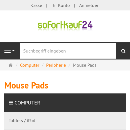
Kasse
Ihr Konto
Anmelden
S
Navigation
Startseite
Computer
Peripherie
Mouse Pads
Mouse Pads
COMPUTER
Tablets / iPad