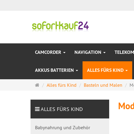
CAMCORDER
NAVIGATION
TELEKO
AKKUS BATTERIEN
ALLES FÜRS KIND
Startseite
Alles fürs Kind
Basteln und Malen
M
Mod
ALLES FÜRS KIND
Babynahrung und Zubehör