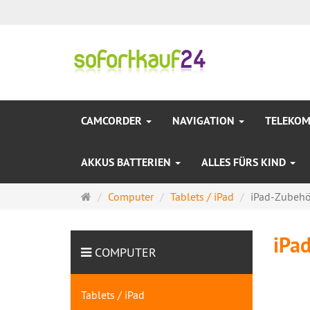
CAMCORDER
NAVIGATION
TELEKO
AKKUS BATTERIEN
ALLES FÜRS KIND
Startseite
Computer
Tablets / iPad
iPad-Zubehö
iPa
COMPUTER
Tablets / iPad