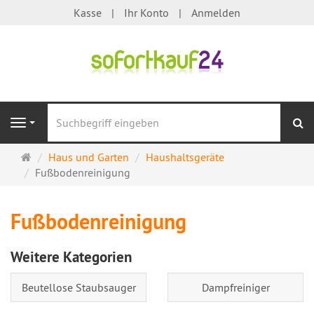
Kasse
Ihr Konto
Anmelden
S
Navigation
Startseite
Haus und Garten
Haushaltsgeräte
Fußbodenreinigung
Fußbodenreinigung
Weitere Kategorien
Beutellose Staubsauger
Dampfreiniger